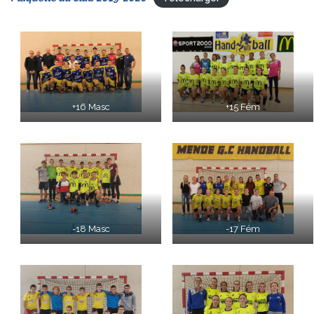
+16 Masc
+15 Fém
-18 Masc
-17 Fém