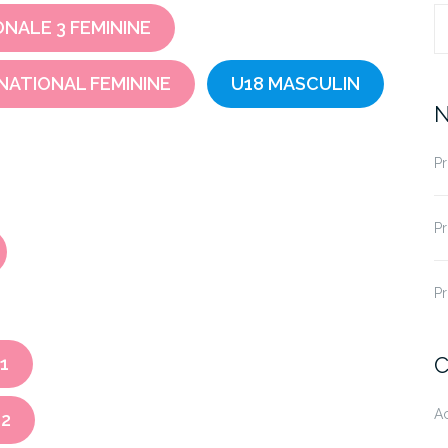
ONALE 3 FEMININE
R
NATIONAL FEMININE
U18 MASCULIN
N
P
P
P
C
1
A
 2